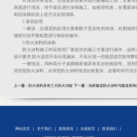
对涂层并未老化，仅因更新需要而进行翻修的工程，主要考虑
表面进行清洗，待干燥后进行涂饰施工。如相容性差，在重新涂
则旧涂膜应按上述方法全部清除。
2.基层处理
一般讲，旧基层的处理主要着眼于坚实性的加强，对裂缝部分
缝部分按开裂程度进行相应的修补。
3.防火涂料的涂刷
防火涂料施工时应按照厂家提供的施工方案进行操作，这样才
设计要求;防火涂层不应出现漏涂，不应出现一些脱层或空鼓等弊
一般情况，同种高分子成膜物质都具有良好的相容性。溶剂型
溶剂型防火涂料，水溶型防火涂料情况比较复杂，必要时间可在
上一篇：
防火涂料具有三大防火功能
下一篇：
浅析隧道防火涂料与隧道装饰
网站首页
关于我们
新闻资讯
在线留言
联系我们