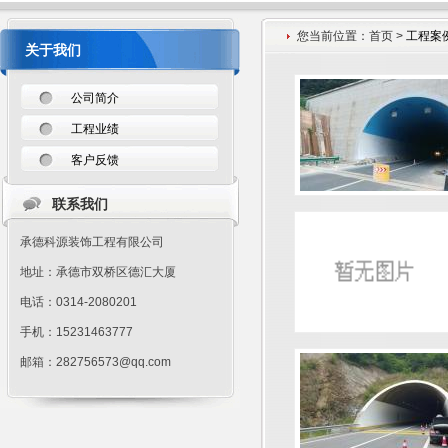
您当前位置：首页 >
工程案
关于我们
公司简介
工程业绩
客户反馈
联系我们
承德科源装饰工程有限公司
地址：承德市双桥区德汇大厦
电话：0314-2080201
手机：15231463777
邮箱：282756573@qq.com