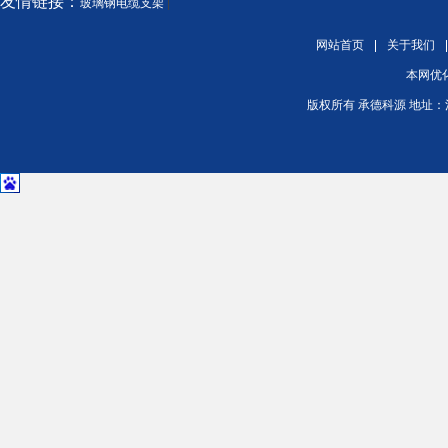
友情链接：
玻璃钢电缆支架
|
网站首页
关于我们
本网优
版权所有 承德科源 地址